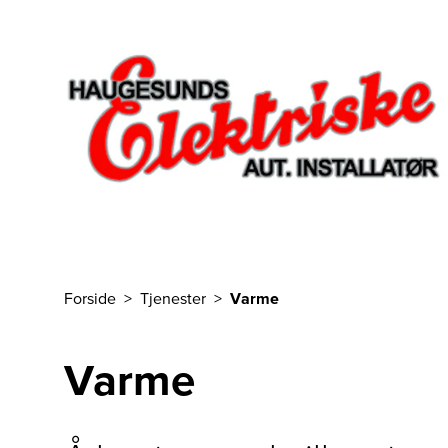
Til hovedinnhold
Forside
Tjenester
Varme
Du er her
Varme