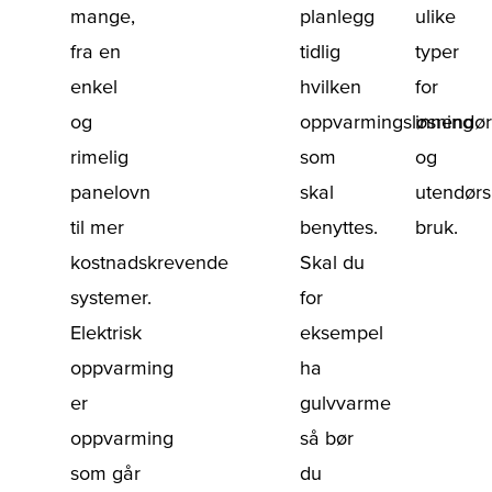
mange,
planlegg
ulike
fra en
tidlig
typer
enkel
hvilken
for
og
oppvarmingsløsning
innendør
rimelig
som
og
panelovn
skal
utendørs
til mer
benyttes.
bruk.
kostnadskrevende
Skal du
systemer.
for
Elektrisk
eksempel
oppvarming
ha
er
gulvvarme
oppvarming
så bør
som går
du