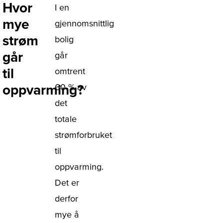
Hvor
I en
mye
gjennomsnittlig
strøm
bolig
går
går
til
omtrent
oppvarming?
60 % av
det
totale
strømforbruket
til
oppvarming.
Det er
derfor
mye å