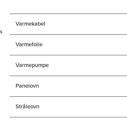
Varmekabel
s
Varmefolie
Varmepumpe
Panelovn
Stråleovn