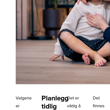
Planlegg
Valgene
Det er
Det
tidlig
er
viktig å
finnes