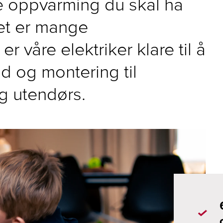
e oppvarming du skal ha
et er mange
r våre elektriker klare til å
d og montering til
g utendørs.