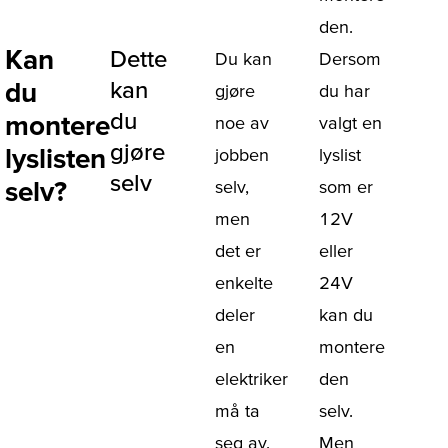
den.
Kan
Dette
Du kan
Dersom
du
kan
gjøre
du har
du
montere
noe av
valgt en
gjøre
lyslisten
jobben
lyslist
selv
selv?
selv,
som er
men
12V
det er
eller
enkelte
24V
deler
kan du
en
montere
elektriker
den
må ta
selv.
seg av.
Men