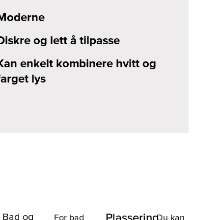
Moderne
Diskre og lett å tilpasse
Kan enkelt kombinere hvitt og
farget lys
Plassering
Bad og
For bad
Du kan