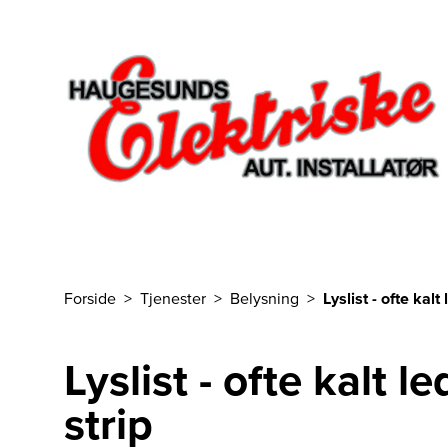
Til hovedinnhold
Forside
Tjenester
Belysning
Lyslist - ofte kalt
Du er her
Lyslist - ofte kalt l
strip