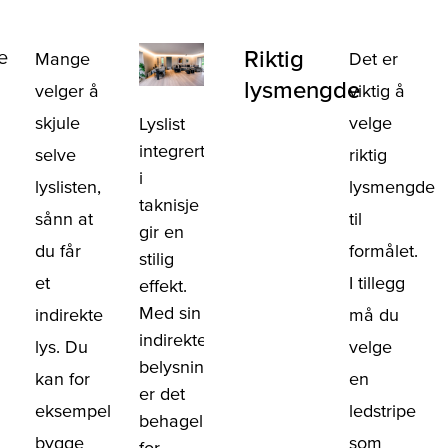
Riktig
e
Mange
Det er
lysmengde
velger å
viktig å
skjule
velge
Lyslist
integrert
selve
riktig
i
lyslisten,
lysmengde
taknisje
sånn at
til
gir en
du får
formålet.
stilig
et
I tillegg
effekt.
Med sin
indirekte
må du
indirekte
lys. Du
velge
belysning
kan for
en
er det
eksempel
ledstripe
behagelig
bygge
som
for