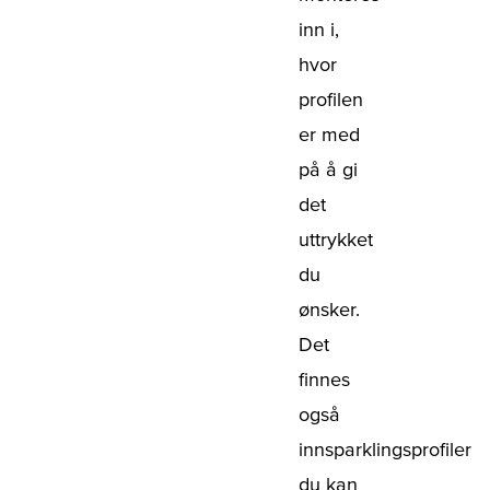
inn i,
hvor
profilen
er med
på å gi
det
uttrykket
du
ønsker.
Det
finnes
også
innsparklingsprofiler
du kan