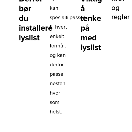
bør
å
og
kan
regler
du
tenke
spesialtilpasses
installere
på
til hvert
lyslist
med
enkelt
formål,
lyslist
og kan
derfor
passe
nesten
hvor
som
helst.