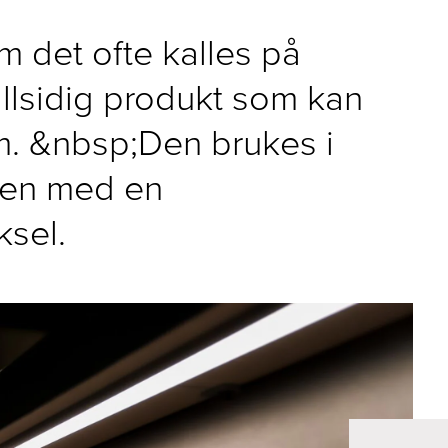
om det ofte kalles på
allsidig produkt som kan
om. &nbsp;Den brukes i
mmen med en
ksel.