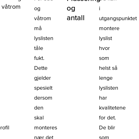
våtrom
og
og
i
antall
våtrom
utgangspunktet
må
montere
lyslisten
lyslist
tåle
hvor
fukt.
som
Dette
helst så
gjelder
lenge
spesielt
lyslisten
dersom
har
den
kvalitetene
skal
for det.
ofil
monteres
De blir
nær det
som