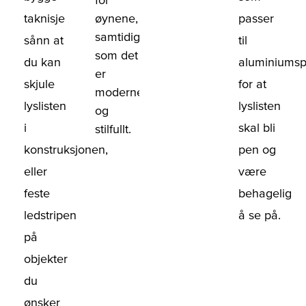
taknisje
passer
øynene,
samtidig
sånn at
til
som det
du kan
aluminiumspr
er
skjule
for at
moderne
lyslisten
lyslisten
og
i
skal bli
stilfullt.
konstruksjonen,
pen og
eller
være
feste
behagelig
ledstripen
å se på.
på
objekter
du
ønsker