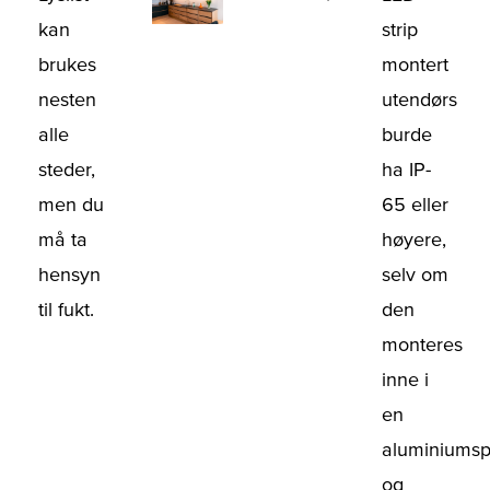
kan
strip
brukes
montert
nesten
utendørs
alle
burde
steder,
ha IP-
men du
65 eller
må ta
høyere,
hensyn
selv om
til fukt.
den
monteres
inne i
en
aluminiumspr
og