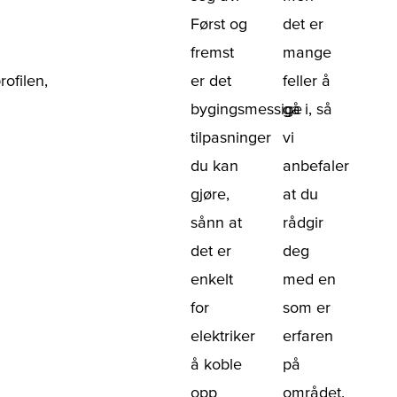
Først og
det er
fremst
mange
ofilen,
er det
feller å
bygingsmessige
gå i, så
tilpasninger
vi
du kan
anbefaler
gjøre,
at du
sånn at
rådgir
det er
deg
enkelt
med en
for
som er
elektriker
erfaren
å koble
på
opp
området.